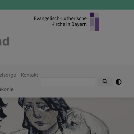
nd
elsorge
Kontakt
Suche
akonie