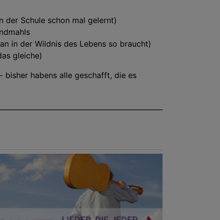
n der Schule schon mal gelernt)
endmahls
an in der Wildnis des Lebens so braucht)
das gleiche)
 bisher habens alle geschafft, die es
________________________________________________