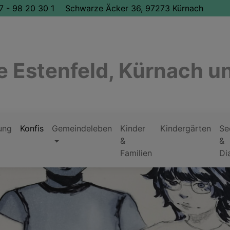
7 - 98 20 30 1
Schwarze Äcker 36, 97273 Kürnach
 Estenfeld, Kürnach u
ung
Konfis
Gemeindeleben
Kinder
Kindergärten
Se
&
&
Familien
Di