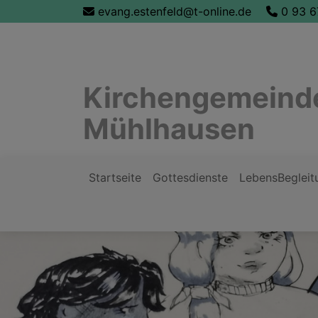
Direkt
evang.estenfeld@t-online.de
0 93 6
zum
Inhalt
Kirchengemeinde
Mühlhausen
Startseite
Gottesdienste
LebensBegleit
Hauptnavigation