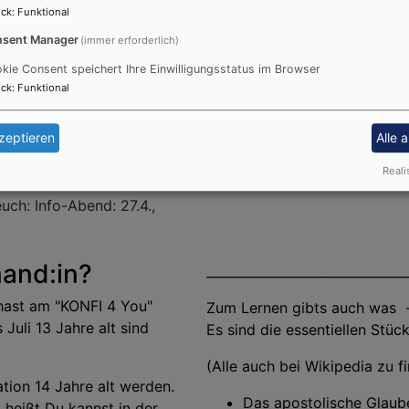
ck
:
Funktional
sent Manager
(immer erforderlich)
kie Consent speichert Ihre Einwilligungsstatus im Browser
ck
:
Funktional
zeptieren
Alle 
Reali
uch: Info-Abend: 27.4.,
mand:in?
_______________________________
hast am "KONFI 4 You"
Zum Lernen gibts auch was -
 Juli 13 Jahre alt sind
Es sind die essentiellen Stü
(Alle auch bei Wikipedia zu 
ation 14 Jahre alt werden.
Das apostolische Glaub
 heißt Du kannst in der