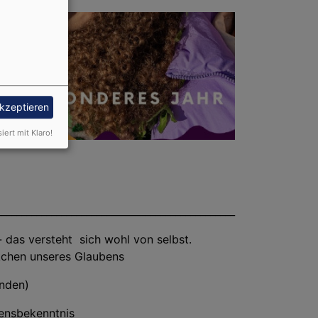
akzeptieren
siert mit Klaro!
________________________________________________
 das versteht sich wohl von selbst.
ckchen unseres Glaubens
finden)
ensbekenntnis