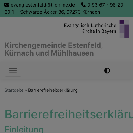
Direkt
evang.estenfeld@t-online.de
0 93 67 - 98 20
zum
30 1
Schwarze Äcker 36, 97273 Kürnach
Inhalt
Kirchengemeinde Estenfeld,
Kürnach und Mühlhausen
Hauptnavigation
Startseite
Barrierefreiheitserklärung
Barrierefreiheitserklä
Einleitung