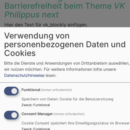
Barrierefreiheit beim Theme
VK
Philippus next
Hier den Text für vk_blockly einfügen.
Verwendung von
Nicht barrierefreie Inhalte
personenbezogenen Daten und
Cookies
Die nachstehend aufgeführten Inhalte sind aus den
folgenden Gründen nicht barrierefrei:
Bitte die Dienste und Anwendungen von Drittanbietern auswählen,
wir nutzen möchten.
Für weitere Informationen bitte unsere
Datenschutzhinweise
lesen.
Barrieren Melden, Feedback
und Kontaktangaben
Funktional
(immer erforderlich)
Sind Ihnen Barrieren beim Zugang zu Inhalten auf
Speichern von Daten: Cookie für die Benutzersitzung
Zweck
:
Funktional
www.evangelisch-estenfeld.de aufgefallen? Dann
können Sie sich gerne bei uns melden. Wir freuen uns
Consent Manager
(immer erforderlich)
auf Ihr Feedback und bemühen uns, die gemeldeten
Cookie Consent speichert Ihre Einwilligungsstatus im Browser
Barrieren in Rahmen der technischen und
Zweck
:
Funktional