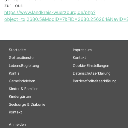
zur Tour:
https://www.landkreis-wuerzburg.de/php?
object=tx,2680.5&ModID=7&FID=2680.25626.1&NavID=
Hauptnavigation
Fußbereichsmenü
Startseite
Impressum
Gottesdienste
Kontakt
LebensBegleitung
Cookie-Einstellungen
Konfis
Datenschutzerklärung
Gemeindeleben
Barrierefreiheitserklärung
Kinder & Familien
Kindergärten
Seelsorge & Diakonie
Kontakt
Benutzermenü
Anmelden