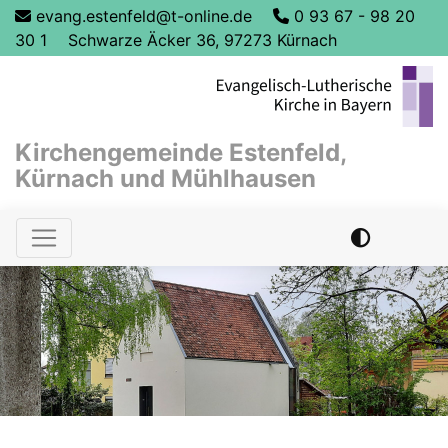
Direkt
evang.estenfeld@t-online.de
0 93 67 - 98 20
zum
30 1
Schwarze Äcker 36, 97273 Kürnach
Inhalt
Kirchengemeinde Estenfeld,
Kürnach und Mühlhausen
Hauptnavigation