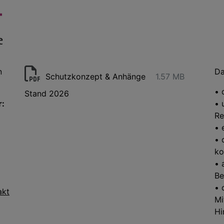
n
Da
Schutzkonzept & Anhänge
1.57 MB
• 
Stand 2026
r:
• 
Re
• 
• 
ko
• 
Be
• 
akt
Mi
Hi