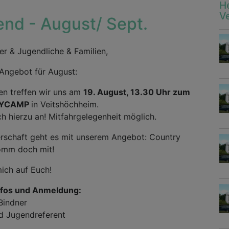
H
V
end - August/ Sept.
er & Jugendliche & Familien,
 Angebot für August:
ien treffen wir uns am
19. August, 13.30 Uhr zum
DAYCAMP
in Veitshöchheim.
h hierzu an! Mitfahrgelegenheit möglich.
rschaft geht es mit unserem Angebot: Country
omm doch mit!
mich auf Euch!
nfos und Anmeldung:
Bindner
d Jugendreferent