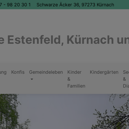
7 - 98 20 30 1
Schwarze Äcker 36, 97273 Kürnach
 Estenfeld, Kürnach u
ung
Konfis
Gemeindeleben
Kinder
Kindergärten
Se
&
&
Familien
Di