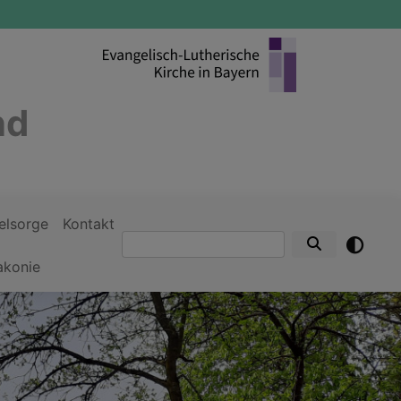
nd
elsorge
Kontakt
Suche
akonie