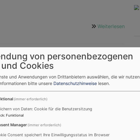
Weiterlesen
über
Angeb
für
die
ndung von personenbezogenen
Jugen
t
 und Cookies
-
Augus
enste und Anwendungen von Drittanbietern auswählen, die wir nutze
Sept.
 Einladung zum Open-Air Motoradgottesdienst mit
Informationen bitte unsere
Datenschutzhinweise
lesen.
zert
ktional
(immer erforderlich)
8. August 2026 um 16 Uhr
ichern von Daten: Cookie für die Benutzersitzung
chen Zentrum / Lengfeld
ck
:
Funktional
 herzlich Willkommen!
sent Manager
(immer erforderlich)
kie Consent speichert Ihre Einwilligungsstatus im Browser