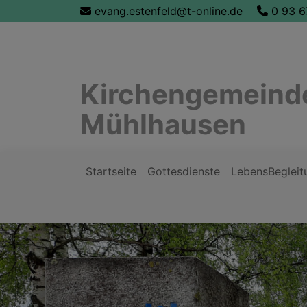
Direkt
evang.estenfeld@t-online.de
0 93 6
zum
Inhalt
Kirchengemeinde
Mühlhausen
Startseite
Gottesdienste
LebensBegleit
Hauptnavigation