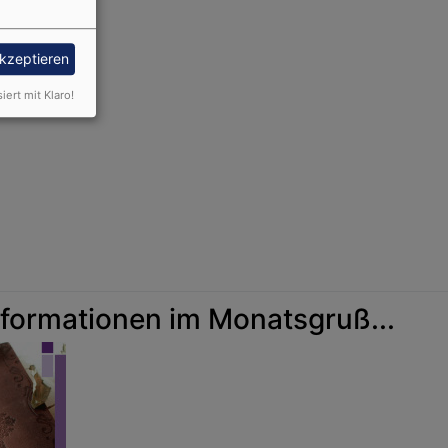
akzeptieren
siert mit Klaro!
rad
dienst
formationen im Monatsgruß...